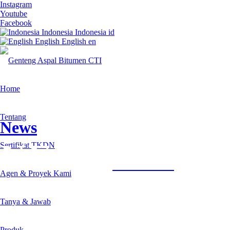
Instagram
Youtube
Facebook
Indonesia
Indonesia
id
English
English
en
Home
Tentang
News
NEWS
Sertifikat TKDN
Home / News
Agen & Proyek Kami
Tanya & Jawab
Produk