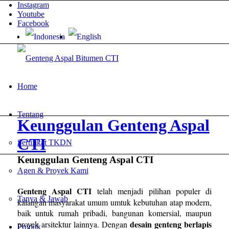
Instagram
Youtube
Facebook
Home
Tentang
Keunggulan Genteng Aspal
CTI
Sertifikat TKDN
Keunggulan Genteng Aspal CTI
Agen & Proyek Kami
Genteng Aspal CTI
telah menjadi pilihan populer di
Tanya & Jawab
kalangan masyarakat umum umtuk kebutuhan atap modern,
baik untuk rumah pribadi, bangunan komersial, maupun
desain genteng berlapis
proyek arsitektur lainnya. Dengan
Produk