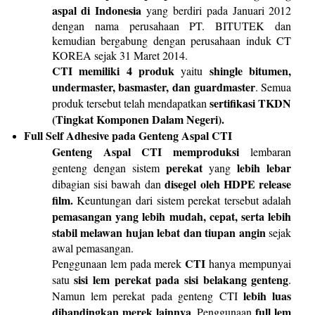
aspal
di Indonesia
yang berdiri pada Januari 2012
dengan nama perusahaan PT. BITUTEK dan
kemudian bergabung dengan perusahaan induk CT
KOREA sejak 31 Maret 2014.
CTI
memiliki
4
produk
shingle bitumen,
yaitu
undermaster,
basmaster
,
dan
guardmaster
. Semua
sertifikasi
TKDN
produk tersebut telah mendapatkan
(Tingkat
Komponen
Dalam
Negeri
).
Full Self Adhesive pada Genteng Aspal CTI
Genteng
Aspal
CTI
memproduksi
lembaran
perekat
lebih
lebar
genteng dengan sistem
yang
disegel
oleh
HDPE release
dibagian sisi bawah dan
film.
Keuntungan dari sistem perekat tersebut adalah
pemasangan
yang
lebih
mudah
,
cepat
,
serta
lebih
stabil
melawan
hujan
lebat
dan
tiupan
angin
sejak
awal pemasangan.
CTI
Penggunaan lem pada merek
hanya mempunyai
sisi
lem
perekat
pada
sisi
belakang
genteng
satu
.
lebih
luas
Namun lem perekat pada genteng CTI
dibandingkan
merek
lainnya
full
lem
. Penggunaan