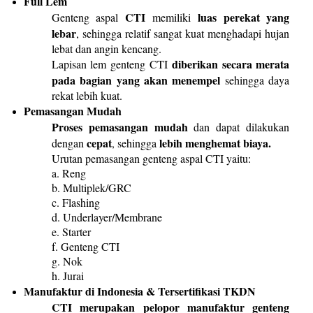
Full Lem
CTI
luas
perekat
yang
Genteng aspal
memiliki
lebar
, sehingga relatif sangat kuat menghadapi hujan
lebat dan angin kencang.
diberikan
secara
merata
Lapisan lem genteng CTI
pada
bagian
yang
akan
menempel
sehingga daya
rekat lebih kuat.
Pemasangan Mudah
Proses
pemasangan
mudah
dan dapat dilakukan
cepat
lebih
menghemat
biaya
.
dengan
, sehingga
Urutan pemasangan genteng aspal CTI yaitu:
a. Reng
b. Multiplek/GRC
c. Flashing
d. Underlayer/Membrane
e. Starter
f. Genteng CTI
g. Nok
h. Jurai
Manufaktur di Indonesia & Tersertifikasi TKDN
CTI
merupakan
pelopor
manufaktur
genteng