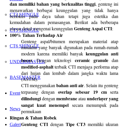
dan memiliki bahan yang berkualitas tinggi
, genteng ini
menawarkan berbagai keunggulan yang tidak hanya
CT3 SHINGLE
berfokus pada daya tahan tetapi juga estetika dan
kemudahan dalam pemasangan. Berikut ada berberapa
Genteng Aspal CTI
ulasan detail mengenai keunggulan
:
CT5 SHINGLE
100% Tahan Terhadap Air
Genteng aspal/bitumen merupakan material atap
CT6 SHINGLE
mutakhir yang banyak digunakan pada rumah-rumah
keunggulan
anti
modern karena memiliki banyak
bocor
.
ceramic granule
Dengan teknologi
dan
UNDERMASTER
modified-asphalt
terbaik CTI menjaga performa atap
dari hujan dan lembab dalam jangka waktu lama
BASEMASTER
(ASTM).
bahan
anti air
CTI menggunakan
. Selain itu genteng
overlap
sebesar
19 cm
terpasang dengan
serta
Event
dilindungi
membrane
underlayer
yang
dengan
atau
sangat
kuat
menempel
secara menumpuk pada
News
permukaan
Ringan & Tahan Robek
Genteng
CTI
Tipe
CT3
dengan
memiliki ukuran
Galeri