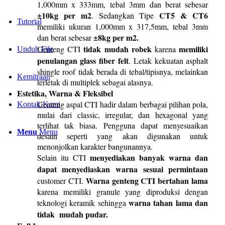
1,000mm x 333mm, tebal 3mm dan berat sebesar
±10kg per
m
2
CT5 & CT6
. Sedangkan Tipe
Tutorial
memiliki ukuran 1,000mm x 317,5mm, tebal 3mm
±8kg per m
2
.
dan berat sebesar
tidak
mudah
robek
memiliki
Genteng CTI
karena
Unduh File
penulangan
glass fiber felt
. Letak kekuatan asphalt
shingle roof tidak berada di tebal/tipisnya, melainkan
Kemitraan
terletak di multiplek sebagai alasnya.
Estetika, Warna & Fleksibel
Genteng aspal CTI hadir dalam berbagai pilihan pola,
Kontak Kami
mulai dari classic, irregular, dan hexagonal yang
terlihat tak biasa. Pengguna dapat menyesuaikan
Menu
Menu
desain seperti yang akan digunakan untuk
menonjolkan karakter bangunannya.
menyediakan
banyak
warna
dan
Selain itu CTI
dapat
menyediaskan
warna
sesuai
permintaan
Warna
genteng
CTI
bertahan
lama
customer CTI.
karena memiliki granule yang diproduksi dengan
warna
tahan
lama
dan
teknologi keramik sehingga
tidak
mudah
pudar
.