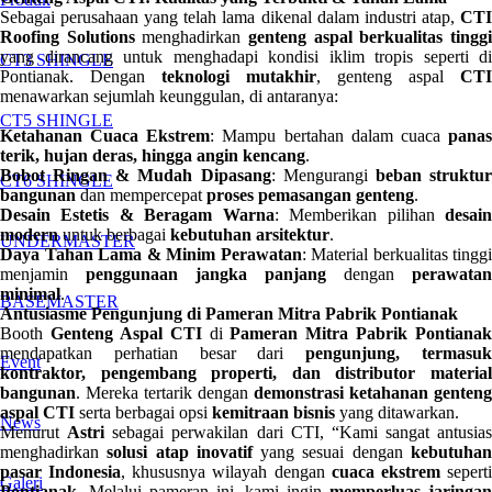
Sebagai perusahaan yang telah lama dikenal dalam industri atap,
CTI
Roofing Solutions
menghadirkan
genteng aspal berkualitas tingg
yang dirancang untuk menghadapi kondisi iklim tropis seperti di
CT3 SHINGLE
Pontianak. Dengan
teknologi mutakhir
, genteng aspal
CTI
menawarkan sejumlah keunggulan, di antaranya:
CT5 SHINGLE
Ketahanan Cuaca Ekstrem
: Mampu bertahan dalam cuaca
pana
terik, hujan deras, hingga angin kencang
.
Bobot Ringan & Mudah Dipasang
: Mengurangi
beban struktu
CT6 SHINGLE
bangunan
dan mempercepat
proses pemasangan genteng
.
Desain Estetis & Beragam Warna
: Memberikan pilihan
desai
modern
untuk berbagai
kebutuhan arsitektur
.
UNDERMASTER
Daya Tahan Lama & Minim Perawatan
: Material berkualitas tinggi
menjamin
penggunaan jangka panjang
dengan
perawatan
minimal
.
BASEMASTER
Antusiasme Pengunjung di Pameran Mitra Pabrik Pontianak
Booth
Genteng Aspal CTI
di
Pameran Mitra Pabrik Pontianak
mendapatkan perhatian besar dari
pengunjung, termasu
Event
kontraktor, pengembang properti, dan distributor material
bangunan
. Mereka tertarik dengan
demonstrasi ketahanan genteng
aspal CTI
serta berbagai opsi
kemitraan bisnis
yang ditawarkan.
News
Menurut
Astri
sebagai perwakilan dari CTI, “Kami sangat antusias
menghadirkan
solusi atap inovatif
yang sesuai dengan
kebutuha
pasar Indonesia
, khususnya wilayah dengan
cuaca ekstrem
sepert
Galeri
Pontianak
. Melalui pameran ini, kami ingin
memperluas jaringa