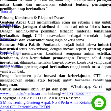
mitra bisnis
dan memberikan
edukasi tentang pentingnya
pemilihan atap berkualitas
.”
Tutorial
Peluang Kemitraan & Ekspansi Pasar
Genteng Aspal CTI
memanfaatkan acara ini sebagai ajang untuk
Unduh File
memperluas jaringan distribusi
dan mencari
mitra bisnis baru
Dengan meningkatnya permitaan terhadap
material banguna
berkualitas tinggi
,
CTI
menawarkan berbagai kemudahan bagi
Kemitraan
distributor dan kontraktor
yang ingin bekerja sama.
Pameran Mitra Pabrik Pontianak
menjadi bukti bahwa
industr
konstruksi
terus berkembang, dengan inovasi seperti
genteng aspa
Kontak Kami
CTI
yang menawarkan kombinasi sempurna antara
estetika,
ketahanan, dan kemudahan pemasangan
. Dengan
solusi ata
inovatif ini
, diharapkan semakin banyak proyek konstruksi yang dapat
Menu
Menu
mengandalkan
genteng aspal berkualitas tinggi
untuk masa depa
yang lebih baik.
Dengan komitmen pada
inovasi dan keberlajutan
,
CTI
teru
menghadirkan
solusi atap terbaik
untuk
berbagai kebutuhan
bangunan
.
Whatsapp Kami
Untuk informasi lebih lanjut dan peluang kemitraan, kunjungi
www.ct-i.co.kr/kemitraan
atau hubungi
+62 811-9290-505
Copyright © 2012 BITUTEK. All Rights Reserved.
5 Mitos Tentang Genteng Aspal, No 3 Perlu Anda Ketahui
Genteng
Aspal CTI Tersertifikasi TKDN