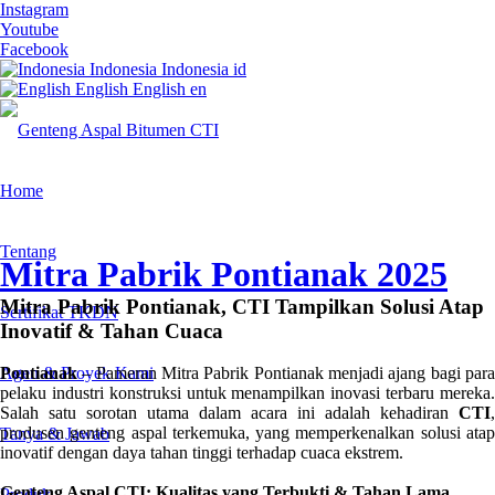
Instagram
Youtube
Facebook
Indonesia
Indonesia
id
English
English
en
Home
Tentang
Mitra Pabrik Pontianak 2025
Mitra Pabrik Pontianak, CTI Tampilkan Solusi Atap
Sertifikat TKDN
Inovatif
&
Tahan Cuaca
Agen & Proyek Kami
Pontianak
– Pameran Mitra Pabrik Pontianak menjadi ajang bagi para
pelaku industri konstruksi untuk menampilkan inovasi terbaru mereka.
Salah satu sorotan utama dalam acara ini adalah kehadiran
CTI
,
produsen genteng aspal terkemuka, yang memperkenalkan solusi atap
Tanya & Jawab
inovatif dengan daya tahan tinggi terhadap cuaca ekstrem.
Genteng Aspal CTI: Kualitas yang Terbukti & Tahan Lama
Produk