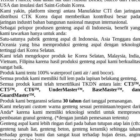
USA dan insulasi dari Saint-Gobain Korea.
Kami yakin, platform sinergi antara Manufaktur CTI dan jaringan
distribusi CTK Korea dapat memberikan kontribusi besar pada
jaringan industri bahan bangunan nasional maupun internasional.
Sebagai pelopor produsen genteng aspal di Indonesia, benefit yang
kami tawarkan hanya untuk anda:
Satu-satunya pabrik genteng aspal di Indonesia, Asia Tenggara dan
Oceania yang bisa memproduksi genteng aspal dengan teknologi
tertinggi dari Korea Selatan.
Kami telah mengekspor produk ke Korea Selatan, Malaysia, India,
Vietnam, Filipina karena hasil produksi genteng aspal kami berkualitas
sangat baik.
Produk kami tentu 100% waterproof (anti air / anti bocor).
Semua produk kami memiliki full lem pada lapisan belakang genteng.
Semua produk kami telah tersertifikasi TKDN antara lain:
CT3™,
CT5™, CT6™, UnderMaster™, BaseMaster™, dan
GuardMaster™.
Produk kami bergaransi selama
30 tahun
dari tanggal pemasangan.
Kami melayani
custom
warna genteng sesuai permintaan/request dar
Anda* karena kami memiliki teknologi sendiri untuk memproses
pembuatan granul genteng. (*dengan jumlah pemesanan tertentu)
Genteng aspal kami lebih ringan dari pada bahan tutupan atap lain (cth:
genteng tanah liat, genteng beton, genteng keramik) sehingga tahan
terhadap gempa bumi dan sangat kuat terhadap hujan deras, angin