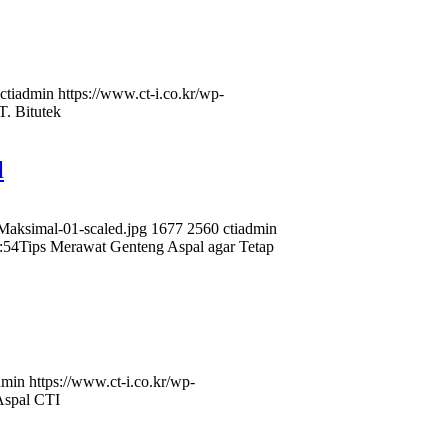
ctiadmin
https://www.ct-i.co.kr/wp-
. Bitutek
l
Maksimal-01-scaled.jpg
1677
2560
ctiadmin
:54
Tips Merawat Genteng Aspal agar Tetap
dmin
https://www.ct-i.co.kr/wp-
Aspal CTI