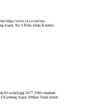
dmin
https://www.ct-i.co.kr/wp-
ng Aspal, No 3 Perlu Anda Ketahui
a-01-scaled.jpg
1677
2560
ctiadmin
:15
Genteng Aspal: Pilihan Tepat untuk