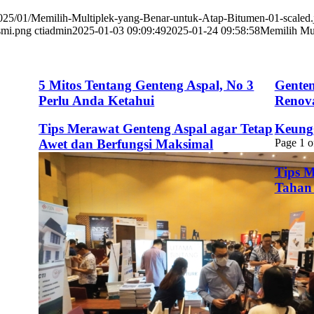
/2025/01/Memilih-Multiplek-yang-Benar-untuk-Atap-Bitumen-01-scaled.
smi.png
ctiadmin
2025-01-03 09:09:49
2025-01-24 09:58:58
Memilih Mul
5 Mitos Tentang Genteng Aspal, No 3
Genten
Perlu Anda Ketahui
Renov
Tips Merawat Genteng Aspal agar Tetap
Keung
Awet dan Berfungsi Maksimal
Page 1 o
Tips M
Tahan