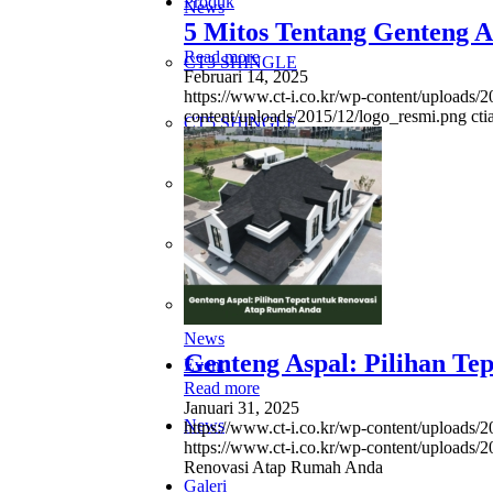
Produk
News
5 Mitos Tentang Genteng A
Read more
CT3 SHINGLE
Februari 14, 2025
https://www.ct-i.co.kr/wp-content/uploads/
content/uploads/2015/12/logo_resmi.png
ct
CT5 SHINGLE
CT6 SHINGLE
UNDERMASTER
BASEMASTER
News
Genteng Aspal: Pilihan Te
Event
Read more
Januari 31, 2025
News
https://www.ct-i.co.kr/wp-content/uploads
https://www.ct-i.co.kr/wp-content/uploads/
Renovasi Atap Rumah Anda
Galeri