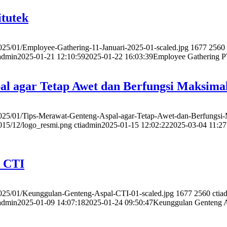
tutek
2025/01/Employee-Gathering-11-Januari-2025-01-scaled.jpg
1677
2560
iadmin
2025-01-21 12:10:59
2025-01-22 16:03:39
Employee Gathering PT
al agar Tetap Awet dan Berfungsi Maksima
/2025/01/Tips-Merawat-Genteng-Aspal-agar-Tetap-Awet-dan-Berfungsi-
2015/12/logo_resmi.png
ctiadmin
2025-01-15 12:02:22
2025-03-04 11:27
l CTI
/2025/01/Keunggulan-Genteng-Aspal-CTI-01-scaled.jpg
1677
2560
ctia
iadmin
2025-01-09 14:07:18
2025-01-24 09:50:47
Keunggulan Genteng 