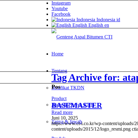
Instagram
Youtube
Facebook
Indonesia
Indonesia
id
English
English
en
Home
Tentang
Tag Archive for: at
Pos
Sertifikat TKDN
Product
BASEMASTER
Agen & Proyek Kami
Read more
Juni 10, 2025
Tanya & Jawab
https://www.ct-i.co.kr/wp-content/uploads/
content/uploads/2015/12/logo_resmi.png
ct