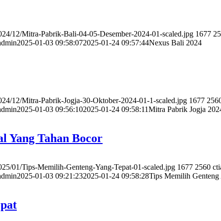
2024/12/Mitra-Pabrik-Bali-04-05-Desember-2024-01-scaled.jpg
1677
25
iadmin
2025-01-03 09:58:07
2025-01-24 09:57:44
Nexus Bali 2024
2024/12/Mitra-Pabrik-Jogja-30-Oktober-2024-01-1-scaled.jpg
1677
256
iadmin
2025-01-03 09:56:10
2025-01-24 09:58:11
Mitra Pabrik Jogja 202
al Yang Tahan Bocor
/2025/01/Tips-Memilih-Genteng-Yang-Tepat-01-scaled.jpg
1677
2560
ct
iadmin
2025-01-03 09:21:23
2025-01-24 09:58:28
Tips Memilih Genteng
epat