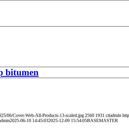
ap bitumen
2025/06/Cover-Web-All-Products-13-scaled.jpg
2560
1931
ctiadmin
htt
iadmin
2025-06-10 14:45:03
2025-12-09 15:54:05
BASEMASTER