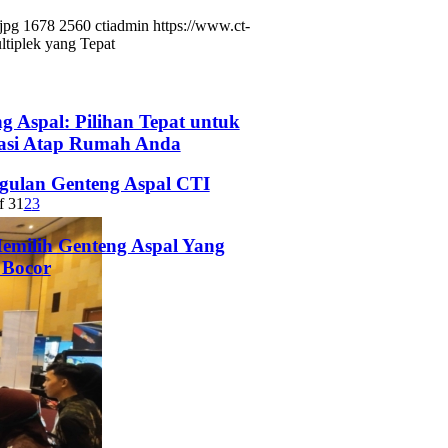
jpg
1678
2560
ctiadmin
https://www.ct-
tiplek yang Tepat
g Aspal: Pilihan Tepat untuk
asi Atap Rumah Anda
gulan Genteng Aspal CTI
f 3
1
2
3
emilih Genteng Aspal Yang
 Bocor