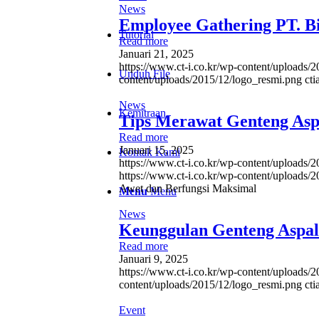
News
Employee Gathering PT. Bi
Tutorial
Read more
Januari 21, 2025
https://www.ct-i.co.kr/wp-content/uploads/
Unduh File
content/uploads/2015/12/logo_resmi.png
ct
News
Kemitraan
Tips Merawat Genteng Asp
Read more
Januari 15, 2025
Kontak Kami
https://www.ct-i.co.kr/wp-content/uploads
https://www.ct-i.co.kr/wp-content/uploads/
Awet dan Berfungsi Maksimal
Menu
Menu
News
Keunggulan Genteng Aspa
Read more
Januari 9, 2025
https://www.ct-i.co.kr/wp-content/uploads
content/uploads/2015/12/logo_resmi.png
ct
Event